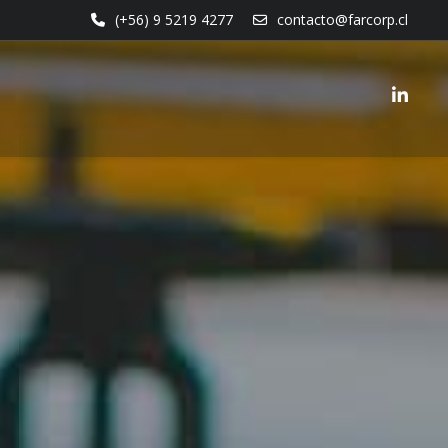
(+56) 9 5219 4277
contacto@farcorp.cl