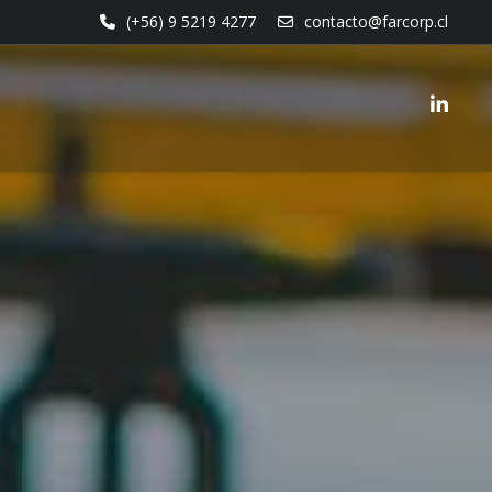
(+56) 9 5219 4277
contacto@farcorp.cl